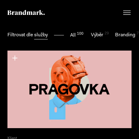
29
7
100
Filtrovat dle
služby
Výběr
Branding
All
Klient