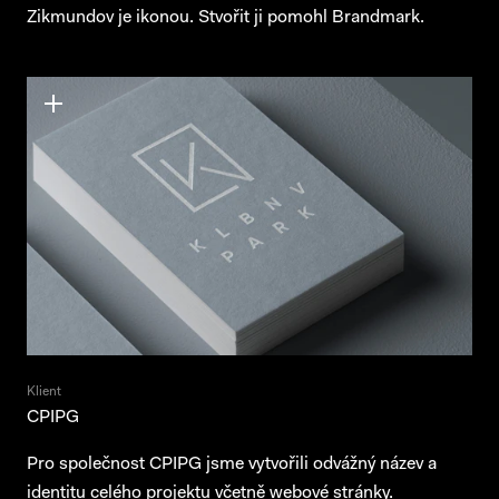
Zikmundov je ikonou. Stvořit ji pomohl Brandmark.
Klient
CPIPG
Pro společnost CPIPG jsme vytvořili odvážný název a
Behance
Behance
Instagram
Instagram
LinkedIn
LinkedIn
identitu celého projektu včetně webové stránky.